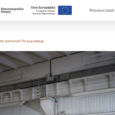
Финансовая 
ля жителей Польковице