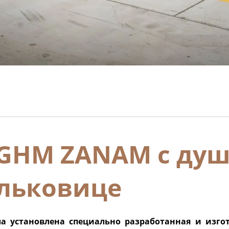
GHM ZANAM с душ
льковице
а установлена специально разработанная и изг