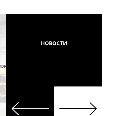
НОВОСТИ
Новые продукты в
лжается
портфеле компан
KGHM ZANAM
Ещё
Previous
Next