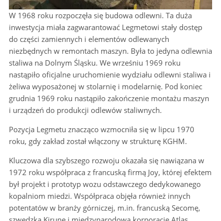
W 1968 roku rozpoczęła się budowa odlewni. Ta duża
inwestycja miała zagwarantować Legmetowi stały dostęp
do części zamiennych i elementów odlewanych
niezbędnych w remontach maszyn. Była to jedyna odlewnia
staliwa na Dolnym Śląsku. We wrześniu 1969 roku
nastąpiło oficjalne uruchomienie wydziału odlewni staliwa i
żeliwa wyposażonej w stolarnię i modelarnię. Pod koniec
grudnia 1969 roku nastąpiło zakończenie montażu maszyn
i urządzeń do produkcji odlewów staliwnych.
Pozycja Legmetu znacząco wzmocniła się w lipcu 1970
roku, gdy zakład został włączony w strukturę KGHM.
Kluczowa dla szybszego rozwoju okazała się nawiązana w
1972 roku współpraca z francuską firmą Joy, której efektem
był projekt i prototyp wozu odstawczego dedykowanego
kopalniom miedzi. Współpraca objęła również innych
potentatów w branży górniczej, m.in. francuską Secomę,
szwedzką Kirunę i międzynarodową korporację Atlas