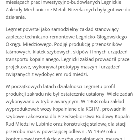
miesiącach prac inwestycyjno-budowlanych Legnickie
Zakłady Mechaniczne Metali Nieżelaznych były gotowe do
działania.
Legmet powstał jako samodzielny zakład stanowiący
zaplecze techniczno-remontowe Legnicko-Głogowskiego
Okręgu Miedziowego. Podjął produkcję przenośników
taśmowych, klatek szybowych, skipów i innych urządzeń
transportu kopalnianego. Legnicki zakład prowadził prace
projektowe, wykonywał prototypy maszyn i urządzeń
związanych z wydobyciem rud miedzi.
W początkowych latach działalności Legmetu profil
produkcji zakładu nie był ostatecznie ustalony. Wiele zadań
wykonywano w trybie awaryjnym. W 1968 roku zakład
wyprodukował: wozy kopalniane dla KGHM, prowadniki
szybowe i akcesoria dla Przedsiębiorstwa Budowy Kopalń
Rud Miedzi w Lubinie oraz konstrukcję stalową dla stacji
przerobu mas w powstającej odlewni. W 1969 roku
kontynuował produkcję wozów kopalnianych, maszyn i