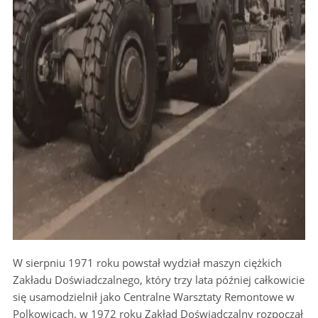
W sierpniu 1971 roku powstał wydział maszyn ciężkich
Zakładu Doświadczalnego, który trzy lata później całkowicie
się usamodzielnił jako Centralne Warsztaty Remontowe w
Polkowicach. w 1972 roku Zakład Doświadczalny rozpoczął