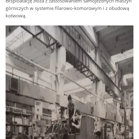
eksploatację złoża z zastosowaniem samojezdnych maszyn
górniczych w systemie filarowo-komorowym i z obudową
kotwową.