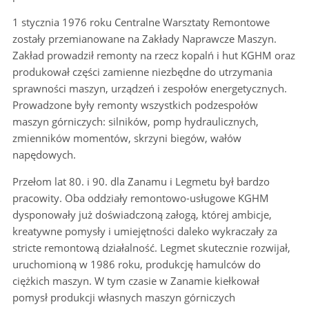
1 stycznia 1976 roku Centralne Warsztaty Remontowe
zostały przemianowane na Zakłady Naprawcze Maszyn.
Zakład prowadził remonty na rzecz kopalń i hut KGHM oraz
produkował części zamienne niezbędne do utrzymania
sprawności maszyn, urządzeń i zespołów energetycznych.
Prowadzone były remonty wszystkich podzespołów
maszyn górniczych: silników, pomp hydraulicznych,
zmienników momentów, skrzyni biegów, wałów
napędowych.
Przełom lat 80. i 90. dla Zanamu i Legmetu był bardzo
pracowity. Oba oddziały remontowo-usługowe KGHM
dysponowały już doświadczoną załogą, której ambicje,
kreatywne pomysły i umiejętności daleko wykraczały za
stricte remontową działalność. Legmet skutecznie rozwijał,
uruchomioną w 1986 roku, produkcję hamulców do
ciężkich maszyn. W tym czasie w Zanamie kiełkował
pomysł produkcji własnych maszyn górniczych