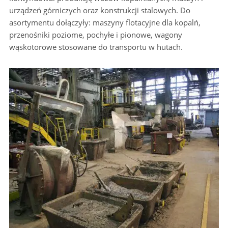
urządzeń górniczych oraz konstrukcji stalowych. Do
asortymentu dołączyły: maszyny flotacyjne dla kopalń,
przenośniki poziome, pochyłe i pionowe, wagony
wąskotorowe stosowane do transportu w hutach.