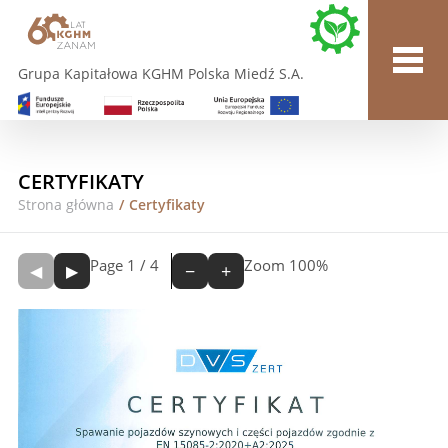
Grupa Kapitałowa KGHM Polska Miedź S.A.
CERTYFIKATY
Strona główna
/
Certyfikaty
Page
1
/
4
Zoom
100%