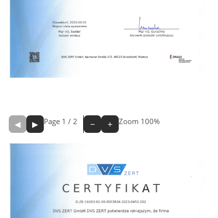
Page
1
/
2
Zoom
100%