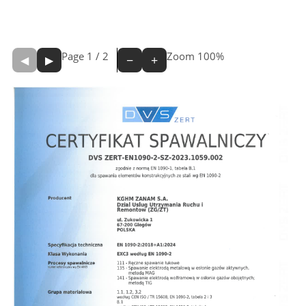
Page
1
/
2
Zoom
100%