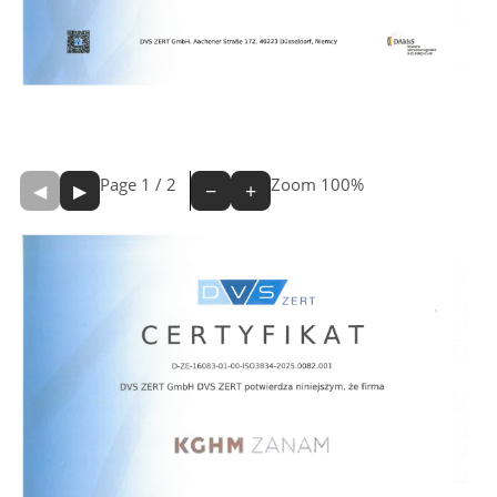
Page
1
/
2
Zoom
100%