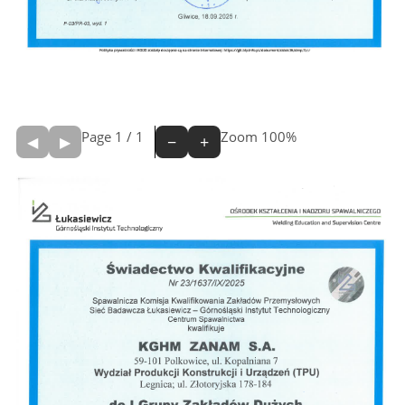
Page
1
/
1
Zoom
100%