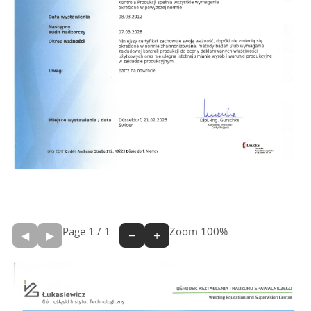
Page
1
/
1
Zoom
100%