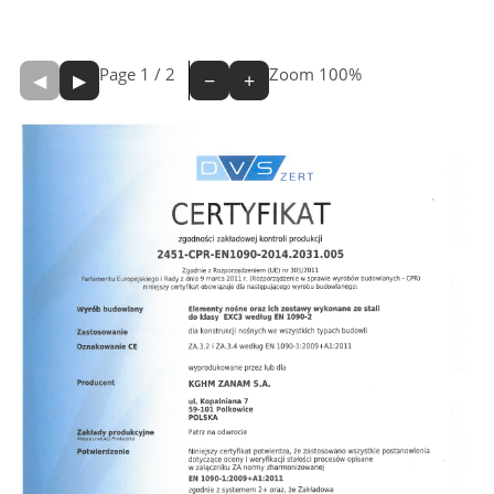
Page
1
/
2
Zoom
100%