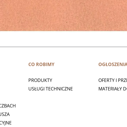
CO ROBIMY
OGŁOSZENI
PRODUKTY
OFERTY I PR
USŁUGI TECHNICZNE
MATERIAŁY 
CZBACH
USZA
CYJNE