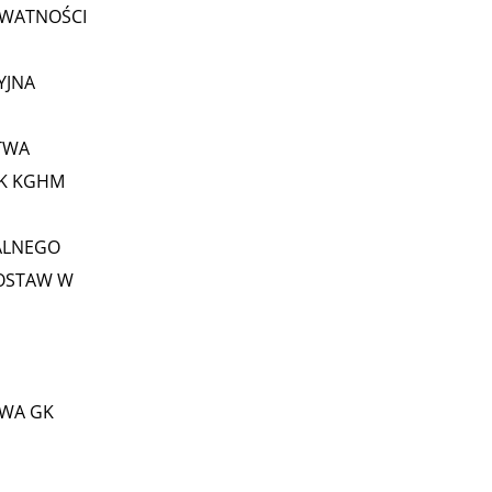
YWATNOŚCI
YJNA
TWA
GK KGHM
ALNEGO
OSTAW W
WA GK