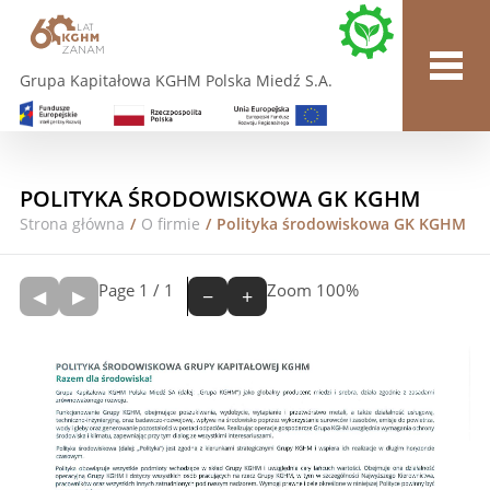
Grupa Kapitałowa KGHM Polska Miedź S.A.
POLITYKA ŚRODOWISKOWA GK KGHM
Strona główna
/
O firmie
/
Polityka środowiskowa GK KGHM
Page
1
/
1
Zoom
100%