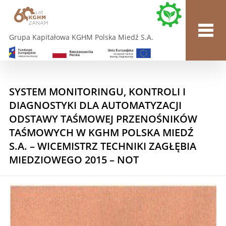
Grupa Kapitałowa KGHM Polska Miedź S.A.
SYSTEM MONITORINGU, KONTROLI I
DIAGNOSTYKI DLA AUTOMATYZACJI
ODSTAWY TAŚMOWEJ PRZENOŚNIKÓW
TAŚMOWYCH W KGHM POLSKA MIEDŹ
S.A. – WICEMISTRZ TECHNIKI ZAGŁĘBIA
MIEDZIOWEGO 2015 – NOT