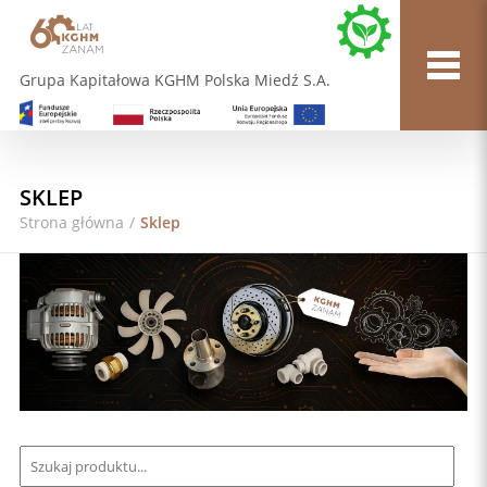
Grupa Kapitałowa KGHM Polska Miedź S.A.
SKLEP
Strona główna
/
Sklep