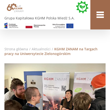
Grupa Kapitałowa KGHM Polska Miedź S.A.
Strona główna
/
Aktualności
/
KGHM ZANAM na Targach
pracy na Uniwersytecie Zielonogórskim