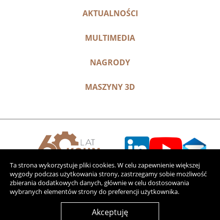
AKTUALNOŚCI
MULTIMEDIA
NAGRODY
MASZYNY 3D
Ta strona wykorzystuje pliki cookies. W celu zapewnienie większej
wygody podczas użytkowania strony, zastrzegamy sobie możliwość
zbierania dodatkowych danych, głównie w celu dostosowania
wybranych elementów strony do preferencji użytkownika.
Akceptuję