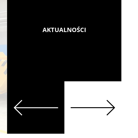
AKTUALNOŚCI
2021 – najlepszy rok
historii KGHM ZAN
Więcej
Previous
Next