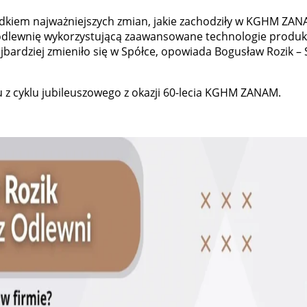
adkiem najważniejszych zmian, jakie zachodziły w KGHM ZAN
ą odlewnię wykorzystującą zaawansowane technologie produk
bardziej zmieniło się w Spółce, opowiada Bogusław Rozik – S
 z cyklu jubileuszowego z okazji 60-lecia KGHM ZANAM.