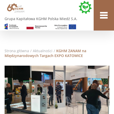
Grupa Kapitałowa KGHM Polska Miedź S.A.
Strona główna
/
Aktualności
/
KGHM ZANAM na
Międzynarodowych Targach EXPO KATOWICE