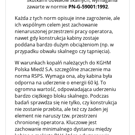
skutkami obwałów skalnych; wymagania
zawarte w normie
PN-G-59001:1992
.
Każda z tych norm opisuje inne zagrożenie, ale
ich wspólnym celem jest zachowanie
nienaruszonej przestrzeni pracy operatora,
nawet gdy konstrukcja kabiny zostaje
poddana bardzo dużym obciążeniom (np. w
przypadku obwału skalnego czy tąpnięcia).
W warunkach kopalń należących do KGHM
Polska Miedź S.A. szczególne znaczenie ma
norma RSPS. Wymaga ona, aby kabina była
odporna na uderzenie o energii 60 kJ. To
ogromna wartość, odpowiadająca uderzeniu
bardzo ciężkiego bloku skalnego. Podczas
badań sprawdza się nie tylko, czy konstrukcja
nie zostanie przebita, ale też czy żaden jej
element nie naruszy tzw. przestrzeni
chronionej operatora. Kluczowe jest
zachowanie minimalnego dystansu między