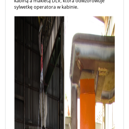
kabiną a makietą DLV, która odwzorowuje
sylwetkę operatora w kabinie.