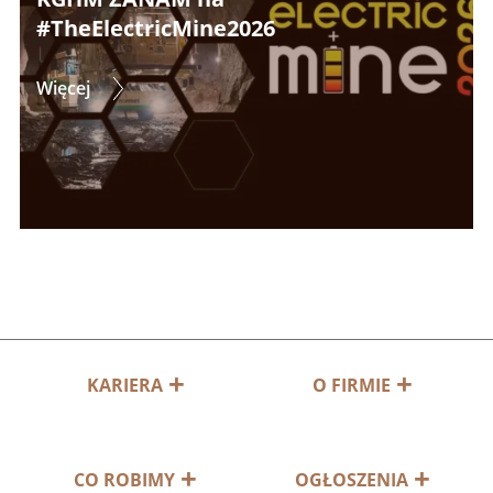
#TheElectricMine2026
Więcej
KARIERA
O FIRMIE
CO ROBIMY
OGŁOSZENIA