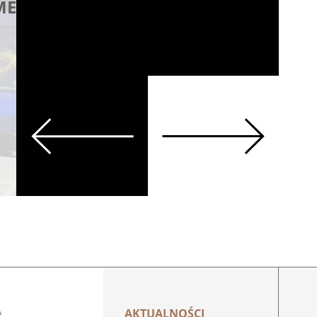
MEC w
Zakładu KGHM ZAN
Legnicy
Więcej
Previous
Next
A
AKTUALNOŚCI