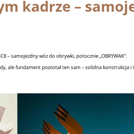
nym kadrze – samoj
 SC8 – samojezdny wóz do obrywki, potocznie „OBRYWAK”.
rdy, ale fundament pozostał ten sam – solidna konstrukcja 