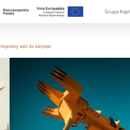
Grupa Kapi
amojezdny wóz do obrywki