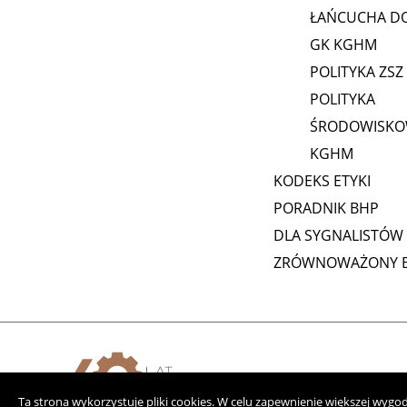
ŁAŃCUCHA D
GK KGHM
POLITYKA ZSZ
POLITYKA
ŚRODOWISKO
KGHM
KODEKS ETYKI
PORADNIK BHP
DLA SYGNALISTÓW
ZRÓWNOWAŻONY B
Ta strona wykorzystuje pliki cookies. W celu zapewnienie większej wyg