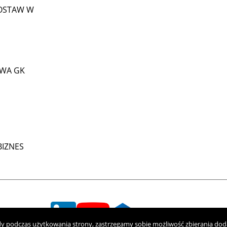
OSTAW W
WA GK
IZNES
ody podczas użytkowania strony, zastrzegamy sobie możliwość zbierania do