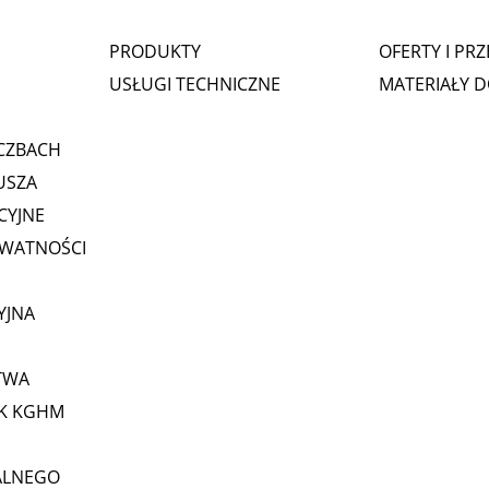
PRODUKTY
OFERTY I PR
USŁUGI TECHNICZNE
MATERIAŁY 
CZBACH
USZA
CYJNE
YWATNOŚCI
YJNA
TWA
GK KGHM
ALNEGO