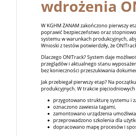
wdrożenia O
W KGHM ZANAM zakończono pierwszy etap w
poprawić bezpieczeństwo oraz stopniowo
systemu w warunkach produkcyjnych, aby 
Wnioski z testów potwierdziły, że ON!Tra
Dlaczego ON!Track? System daje możliwość
przeglądów i aktualnego stanu wyposażen
bez konieczności przeszukiwania dokument
Jak przebiegał pierwszy etap? Na począt
produkcyjnych. W trakcie pięciodniowych 
przygotowano strukturę systemu i z
oznaczono zawiesia tagami,
zamontowano urządzenia umożliwiając
przeprowadzono szkolenia dla użyt
dopracowano mapę procesów i spos