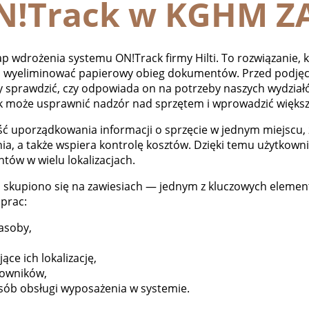
N!Track w KGHM Z
drożenia systemu ON!Track firmy Hilti. To rozwiązanie, k
 wyeliminować papierowy obieg dokumentów. Przed podjęc
sprawdzić, czy odpowiada on na potrzeby naszych wydziałów
ck może usprawnić nadzór nad sprzętem i wprowadzić większ
 uporządkowania informacji o sprzęcie w jednym miejscu, z
ia, a także wspiera kontrolę kosztów. Dzięki temu użytkow
ów w wielu lokalizacjach.
ku skupiono się na zawiesiach — jednym z kluczowych elem
prac:
asoby,
e ich lokalizację,
kowników,
ób obsługi wyposażenia w systemie.