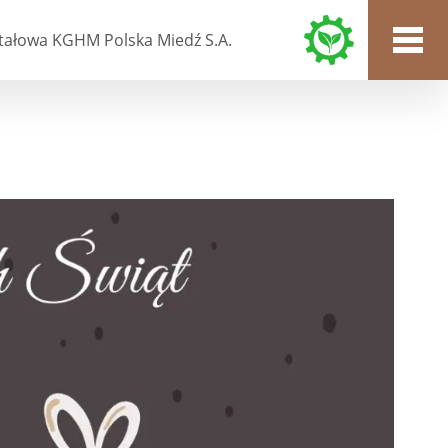
tałowa KGHM Polska Miedź S.A.