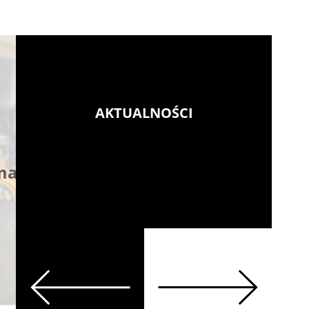
AKTUALNOŚCI
Zanper 2.0 na ostatn
 maszyn
prostej do seryjnej
produkcji
Więcej
Previous
Next