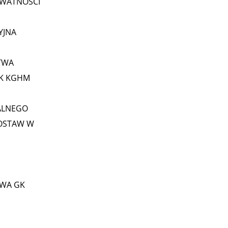
YWATNOŚCI
YJNA
TWA
GK KGHM
ALNEGO
OSTAW W
WA GK