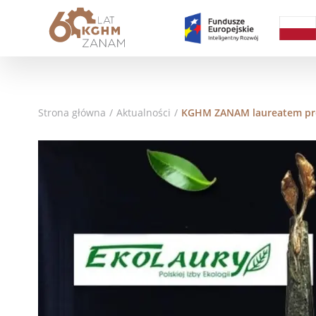
Strona główna
/
Aktualności
/
KGHM ZANAM laureatem pre