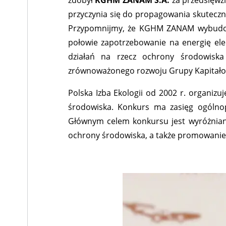
zdobył
KGHM ZANAM S.A.
za przedsięwz
przyczynia się do propagowania skutecz
Przypomnijmy, że KGHM ZANAM wybudował 
połowie zapotrzebowanie na energię ele
działań na rzecz ochrony środowiska
zrównoważonego rozwoju Grupy Kapitało
Polska Izba Ekologii od 2002 r. organiz
środowiska. Konkurs ma zasięg ogólnopo
Głównym celem konkursu jest wyróżniani
ochrony środowiska, a także promowanie