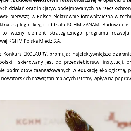
ięcie
„Budowa elektrowni fotowoltaicznej w oparciu o te
nych działań oraz inicjatyw podejmowanych na rzecz ochro
pierwszą w Polsce elektrownię fotowoltaiczną w technol
ktryczną legnickiego oddziału KGHM ZANAM. Budowa elektr
 to ważny element strategicznego programu rozwoju s
wej KGHM Polska Miedź S.A.
uje Konkurs EKOLAURY, promując najefektywniejsze działa
lski i skierowany jest do przedsiębiorstw, instytucji, 
e podmiotów zaangażowanych w edukację ekologiczną, popu
 nowatorskich rozwiązań mających istotny wpływ na popraw