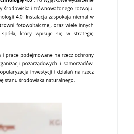
chnologię 4.0”
. To wyjątkowe wydarzenie
ny środowiska i zrównoważonego rozwoju.
ogii 4.0. Instalacja zaspokaja niemal w
owni fotowoltaicznej, oraz wiele innych
półki, który wpisuje się w strategię
nia i prace podejmowane na rzecz ochrony
organizacji pozarządowych i samorządów.
laryzacja inwestycji i działań na rzecz
ę stanu środowiska naturalnego.