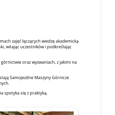
ramach zajęć łączących wiedzę akademicką
i, witając uczestników i podkreślając
órnictwie oraz wyzwaniach, z jakimi na
powstają Samojezdne Maszyny Górnicze
nych.
a spotyka się z praktyką.