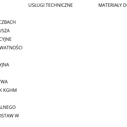
USŁUGI TECHNICZNE
MATERIAŁY 
CZBACH
USZA
CYJNE
YWATNOŚCI
YJNA
TWA
GK KGHM
ALNEGO
OSTAW W