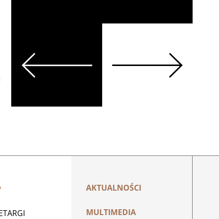
Głogów
Więcej
Previous
Next
A
AKTUALNOŚCI
MULTIMEDIA
ZETARGI