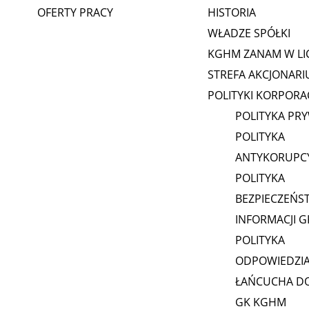
OFERTY PRACY
HISTORIA
WŁADZE SPÓŁKI
KGHM ZANAM W LI
STREFA AKCJONARI
POLITYKI KORPORA
POLITYKA PR
POLITYKA
ANTYKORUPC
POLITYKA
BEZPIECZEŃS
INFORMACJI 
POLITYKA
ODPOWIEDZI
ŁAŃCUCHA D
GK KGHM