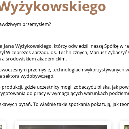
a Wyżykowskiego
prawdziwym przemysłem?
ia Jana Wyżykowskiego
, którzy odwiedzili naszą Spółkę w 
ył Wiceprezes Zarządu ds. Technicznych, Mariusz Zybaczyńsk
m a środowiskiem akademickim.
owoczesnym przemyśle, technologiach wykorzystywanych w g
la sektora wydobywczego.
e produkcji, gdzie uczestnicy mogli zobaczyć z bliska, jak 
rzygotowania do pracy w wymagających warunkach podziem
ekawych pytań. To właśnie takie spotkania pokazują, jak teori