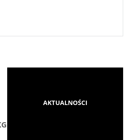
AKTUALNOŚCI
Dzień Hutnika w K
 KGHM
ZANAM: Symboliczny
pamięci w Hucie Mie