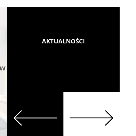
AKTUALNOŚCI
8 marca – dziękujem
w Legnicy
Waszą siłę i energię
Więcej
Previous
Next