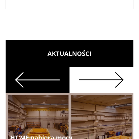
AKTUALNOŚCI
Previous
Next
HT24E nabiera mocy