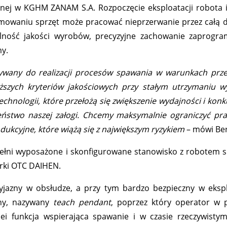
nej w KGHM ZANAM S.A. Rozpoczęcie eksploatacji robota is
waniu sprzęt może pracować nieprzerwanie przez całą do
alność jakości wyrobów, precyzyjne zachowanie zaprog
y.
tywany do realizacji procesów spawania w warunkach prz
szych kryteriów jakościowych przy stałym utrzymaniu wy
hnologii, które przełożą się zwiększenie wydajności i konk
eństwo naszej załogi. Chcemy maksymalnie ograniczyć prac
ukcyjne, które wiążą się z największym ryzykiem
– mówi Be
 pełni wyposażone i skonfigurowane stanowisko z robotem
rki OTC DAIHEN.
zyjazny w obsłudze, a przy tym bardzo bezpieczny w ekspl
olny, nazywany
teach pendant
, poprzez który operator w 
i funkcja wspierająca spawanie i w czasie rzeczywistym