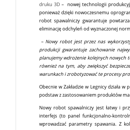
druku 3D
– nowej technologii produkcyj
ponieważ dzięki nowoczesnemu oprogramo
robot spawalniczy gwarantuje powtarz
eliminację odchyleń od wyznaczonej norm
–
Nowy robot jest przez nas wykorzys
produkcji gwarantuje zachowanie najwyż
planujemy wdrożenie kolejnych nowych tec
również na tym, aby zwiększyć bezpiecz
warunkach i zrobotyzować te procesy prod
Obecnie w Zakładzie w Legnicy działa w
podstaw z zastosowaniem produktów ma
Nowy robot spawalniczy jest łatwy i pr
interfejs (to panel funkcjonalno-kontr
wprowadzać parametry spawania. Z kole