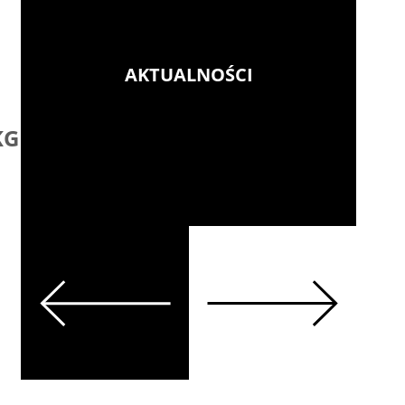
AKTUALNOŚCI
 KGHM
Konferencja „Tradycj
Innowacje w Górnic
Więcej
Previous
Next