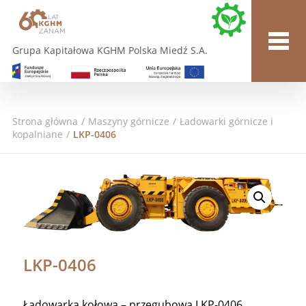
Grupa Kapitałowa KGHM Polska Miedź S.A.
Strona główna
/
Maszyny górnicze
/
Ładowarki górnicze i
kopalniane
/
LKP-0406
LKP-0406
Ładowarka kołowa – przegubowa LKP-0406