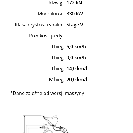
Udźwig:
172 kN
Moc silnika:
330 kW
Klasa czystości spalin:
Stage V
Prędkość jazdy:
–
I bieg
5,0 km/h
II bieg
9,0 km/h
III bieg
14,0 km/h
IV bieg
20,0 km/h
*Dane zależne od wersji maszyny