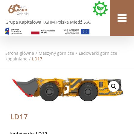
Grupa Kapitałowa KGHM Polska Miedź S.A.
Strona główna
/
Maszyny górnicze
/
Ładowarki górnicze i
kopalniane
/
LD17
LD17
Ładowarka LD17