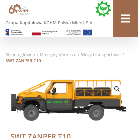
Grupa Kapitałowa KGHM Polska Miedź S.A.
Strona główna
/
Maszyny górnicze
/
Wozy transportowe
/
SWT ZANPER T10
SWT ZANPER T10