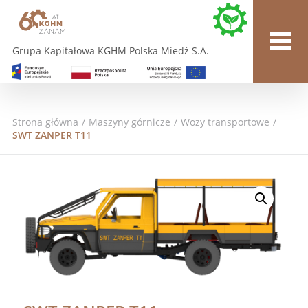
Grupa Kapitałowa KGHM Polska Miedź S.A.
Strona główna
/
Maszyny górnicze
/
Wozy transportowe
/
SWT ZANPER T11