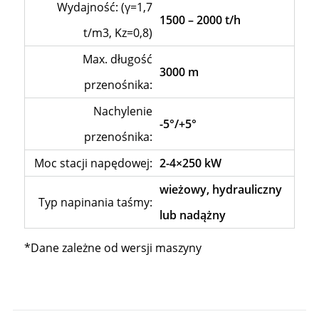
Wydajność: (γ=1,7
1500 – 2000 t/h
t/m3, Kz=0,8)
Max. długość
3000 m
przenośnika:
Nachylenie
-5°/+5°
przenośnika:
Moc stacji napędowej:
2-4×250 kW
wieżowy, hydrauliczny
Typ napinania taśmy:
lub nadążny
*Dane zależne od wersji maszyny