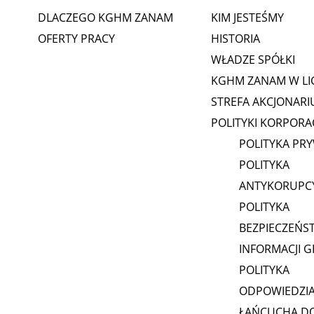
DLACZEGO KGHM ZANAM
KIM JESTEŚMY
OFERTY PRACY
HISTORIA
WŁADZE SPÓŁKI
KGHM ZANAM W LI
STREFA AKCJONARI
POLITYKI KORPORA
POLITYKA PR
POLITYKA
ANTYKORUPC
POLITYKA
BEZPIECZEŃS
INFORMACJI 
POLITYKA
ODPOWIEDZI
ŁAŃCUCHA D