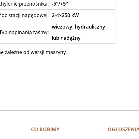
hylenie przenośnika:
-5°/+5°
oc stacji napędowej:
2-4×250 kW
wieżowy, hydrauliczny
Typ napinania taśmy:
lub nadążny
e zależne od wersji maszyny
CO ROBIMY
OGŁOSZENI