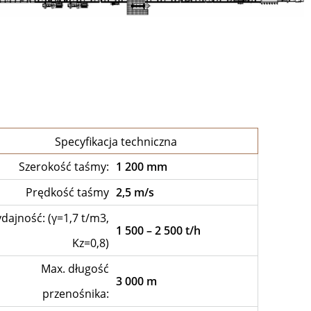
Specyfikacja techniczna
Szerokość taśmy:
1 200 mm
Prędkość taśmy
2,5 m/s
dajność: (γ=1,7 t/m3,
1 500 – 2 500 t/h
Kz=0,8)
Max. długość
3 000 m
przenośnika: