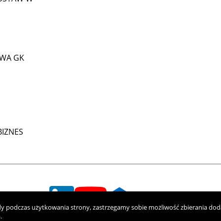
WA GK
IZNES
ody podczas użytkowania strony, zastrzegamy sobie możliwość zbierania do
.