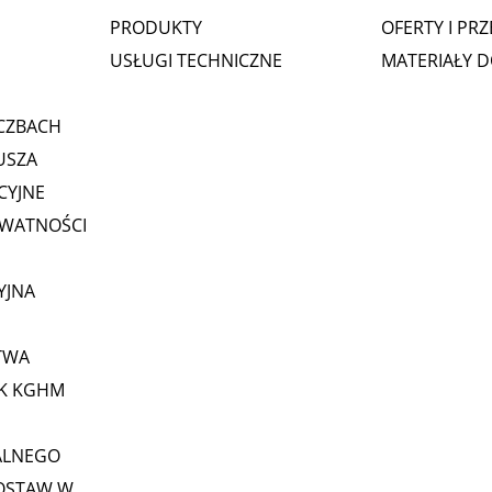
PRODUKTY
OFERTY I PR
USŁUGI TECHNICZNE
MATERIAŁY 
CZBACH
USZA
CYJNE
YWATNOŚCI
YJNA
TWA
GK KGHM
ALNEGO
OSTAW W