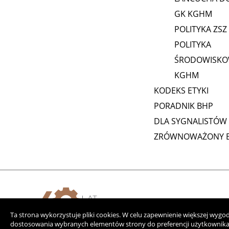
GK KGHM
POLITYKA ZSZ
POLITYKA
ŚRODOWISKO
KGHM
KODEKS ETYKI
PORADNIK BHP
DLA SYGNALISTÓW
ZRÓWNOWAŻONY B
Ta strona wykorzystuje pliki cookies. W celu zapewnienie większej wyg
dostosowania wybranych elementów strony do preferencji użytkownika