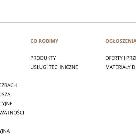
CO ROBIMY
OGŁOSZENI
PRODUKTY
OFERTY I PR
USŁUGI TECHNICZNE
MATERIAŁY 
CZBACH
USZA
CYJNE
YWATNOŚCI
YJNA