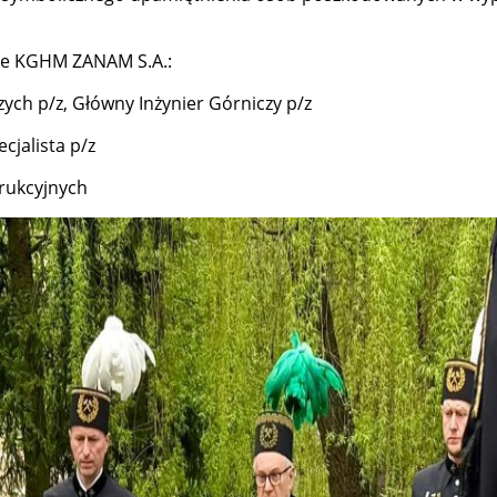
ele KGHM ZANAM S.A.:
zych p/z, Główny Inżynier Górniczy p/z
cjalista p/z
trukcyjnych