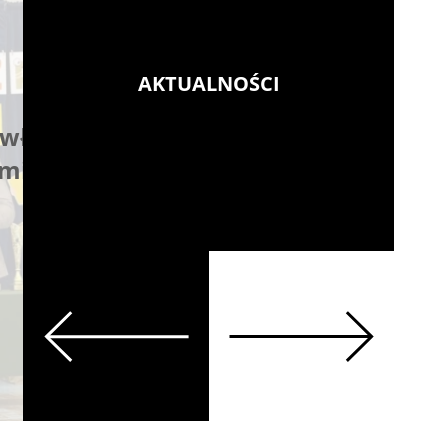
AKTUALNOŚCI
włączył
KGHM ZANAM S.A.
ami
wspiera młodych —
nauka, praktyka, ka
Więcej
Previous
Next