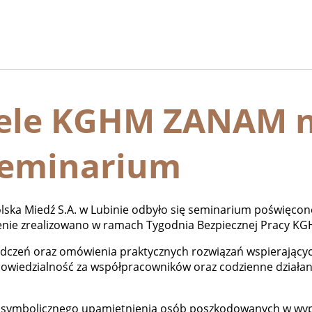
iele KGHM ZANAM 
seminarium
olska Miedź S.A. w Lubinie odbyło się seminarium poświęco
nie zrealizowano w ramach Tygodnia Bezpiecznej Pracy KG
adczeń oraz omówienia praktycznych rozwiązań wspierając
dpowiedzialność za współpracowników oraz codzienne dział
od symbolicznego upamiętnienia osób poszkodowanych w wyp