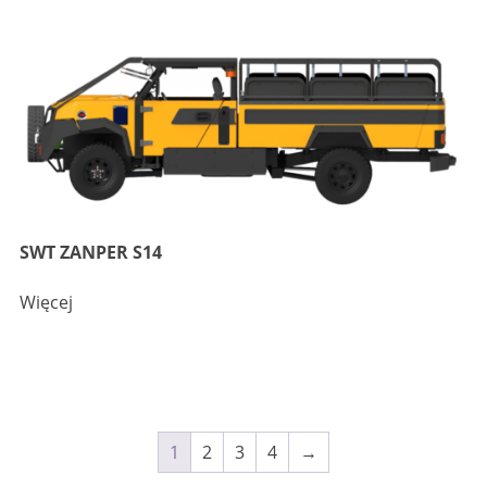
SWT ZANPER S14
Więcej
1
2
3
4
→