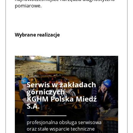
pomiarowe.
Wybrane realizacje
Serwis w zakładach
górniczych
KGHM Polska Miedź
S.A.
profesjonalna obsługa serwisowa
oraz stałe wsparcie techniczne