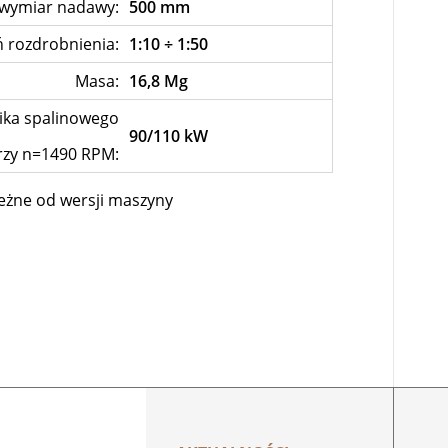
 wymiar nadawy:
500 mm
ń rozdrobnienia:
1:10 ÷ 1:50
Masa:
16,8 Mg
ika spalinowego
90/110 kW
rzy n=1490 RPM:
eżne od wersji maszyny