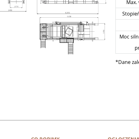
Max.
Stopie
Moc siln
p
*Dane zal