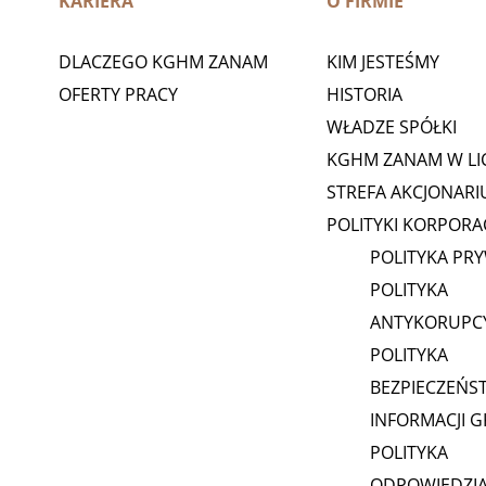
KARIERA
O FIRMIE
DLACZEGO KGHM ZANAM
KIM JESTEŚMY
OFERTY PRACY
HISTORIA
WŁADZE SPÓŁKI
KGHM ZANAM W LI
STREFA AKCJONARI
POLITYKI KORPORA
POLITYKA PR
POLITYKA
ANTYKORUPC
POLITYKA
BEZPIECZEŃS
INFORMACJI 
POLITYKA
ODPOWIEDZI