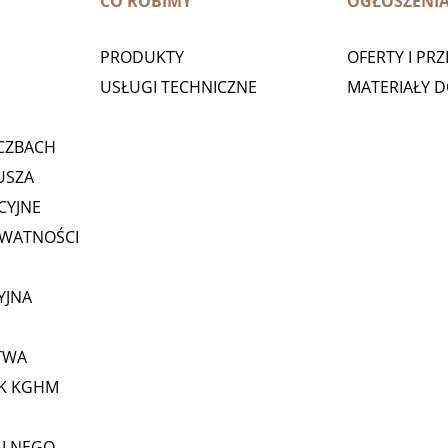
CO ROBIMY
OGŁOSZENI
PRODUKTY
OFERTY I PR
USŁUGI TECHNICZNE
MATERIAŁY 
CZBACH
USZA
CYJNE
YWATNOŚCI
YJNA
TWA
GK KGHM
ALNEGO