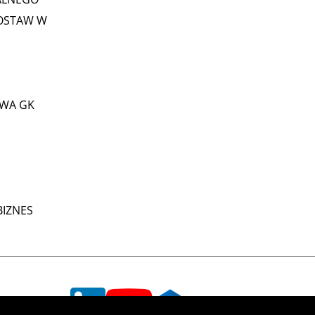
OSTAW W
WA GK
IZNES